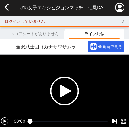
U15女子エキシビジョンマッチ 七尾DACHS vs 能登NEXTRYZ 【令和6年能登半島地震復興支援 金沢武士団チャリティマッチ presented by SportsBank】
ログインしていません
スコアシートがありません
ライブ配信
金沢武士団（カナザワサムライズ）
全画面で見る
00:00