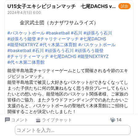
U15女子エキシビジョンマッチ 七尾DACHS vs 能登NEXTRYZ 【令和6年能登半島地震復興支援 金沢武士団チャリティマッチ presented by SportsBank】
試合
2024年4月1日 6:00
金沢武士団（カナザワサムライズ）
#
バスケットボール
#
basketball
#
石川
#
頑張ろう石川
#
頑張ろう能登
#
チャリティーマッチ
#
七尾DACHS
#
能登NEXTRYZ
#
代々木第二体育館
#
バスケットボール
#
basketball
#
石川
#
頑張ろう石川
#
頑張ろう能登
#
チャリティーマッチ
#
七尾DACHS
#
能登NEXTRYZ
#
代々木第二体育館
能登半島地震チャリティーゲームとして開催される今節のエキ
ジビジョンマッチ。
能登半島地震で被災し大好きなバスケットができなくなってし
まった子供たちに何の気兼ねもなく思う存分プレーしてもらい
たいとの想いから、能登地区のバスケット関係者様、ご家族の
皆様のご協力、またクラウドファンディングでのあたたかいご
支援のもと、バスケットボールの聖地代々木体育館にご招待し
開催することが決定いたしました！
今回参加する選手の中には、親元を離れ金沢へ2次避難している
コメント
ライブチャット
14
子供や今も避難所生活を送っている子供もおります。そんな逆
境にも負けず前を向いてひた向きにプレーする姿を是非応援し
コメントを入力...
ていただけましたら幸いです。