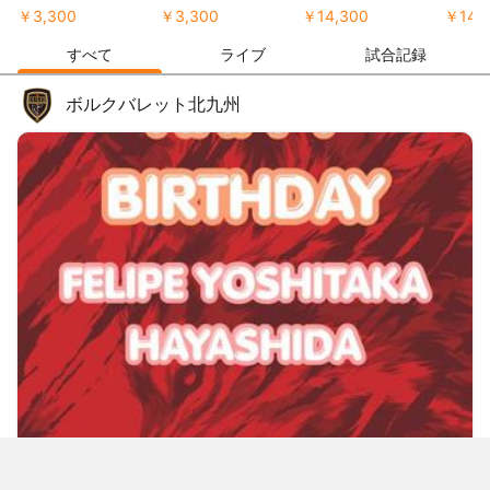
￥3,300
￥3,300
￥14,300
￥14,
すべて
ライブ
試合記録
ボルクバレット北九州