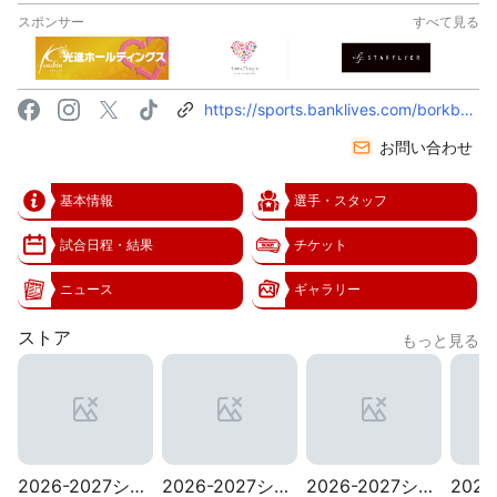
スポンサー
すべて見る
facebook
instagram
twitter
tiktok
https://sports.banklives.com/borkbullet_kitakyushu
お問い合わせ
基本情報
選手・スタッフ
試合日程・結果
チケット
ニュース
ギャラリー
ストア
もっと見る
2026-2027シーズン選手別タオル
2026-2027シーズンチームタオル
2026-2027シーズンレプリカユニフォーム（FP2ND白）